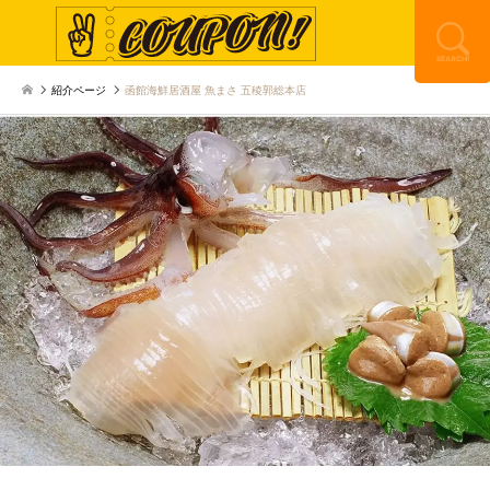
紹介ページ
函館海鮮居酒屋 魚まさ 五稜郭総本店