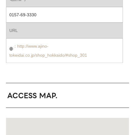
0157-69-3330
URL
：http://www.ajino-
tokeidai.co.jp/shop_hokkaido/#shop_301
ACCESS MAP.