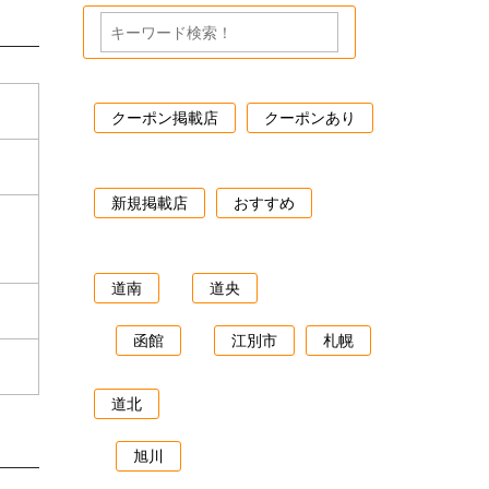
クーポン掲載店
クーポンあり
新規掲載店
おすすめ
道南
道央
函館
江別市
札幌
道北
旭川