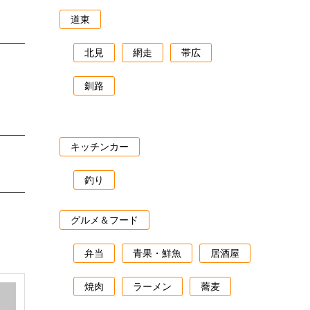
道東
北見
網走
帯広
釧路
キッチンカー
釣り
グルメ＆フード
弁当
青果・鮮魚
居酒屋
焼肉
ラーメン
蕎麦