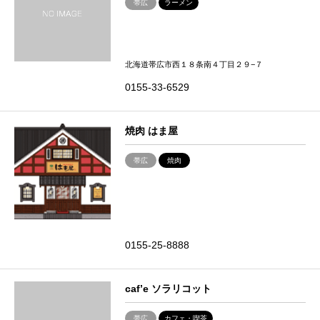
帯広
ラーメン
北海道帯広市西１８条南４丁目２９−７
0155-33-6529
焼肉 はま屋
帯広
焼肉
0155-25-8888
caf’e ソラリコット
帯広
カフェ・喫茶