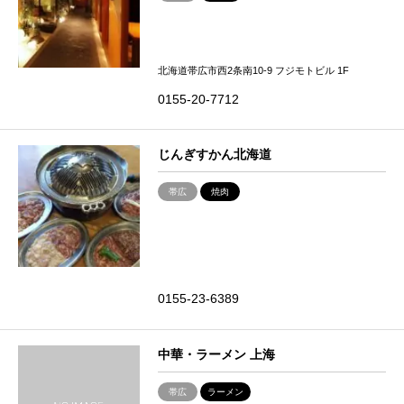
北海道帯広市西2条南10-9 フジモトビル 1F
0155-20-7712
じんぎすかん北海道
帯広
焼肉
0155-23-6389
中華・ラーメン 上海
帯広
ラーメン